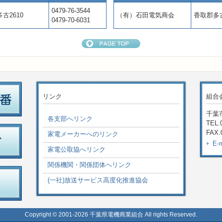
0479-76-3544
古2610
（有）石田電気商会
香取郡多古
0479-70-6031
リンク
組合
千葉市
各支部へリンク
TEL.
FAX.
家電メーカーへのリンク
E-
家電公取協へリンク
関係機関・関係団体へリンク
(一社)放送サービス高度化推進協会
Copyright © 2001-2026 千葉県電機商業組合 All rights Reserved.