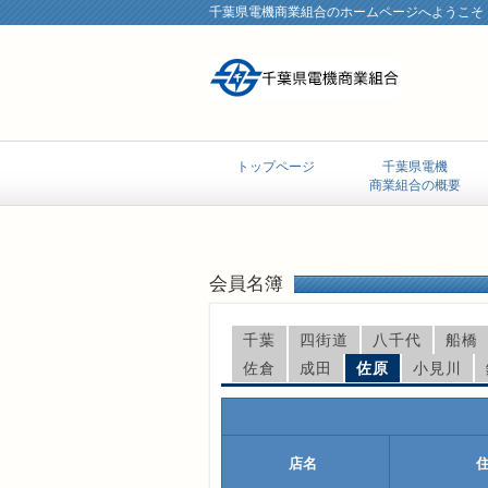
千葉県電機商業組合のホームページへようこそ
トップページ
千葉県電機
商業組合の概要
会員名簿
千葉
四街道
八千代
船橋
佐倉
成田
佐原
小見川
店名