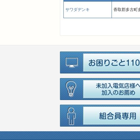
サワダデンキ
香取郡多古町多