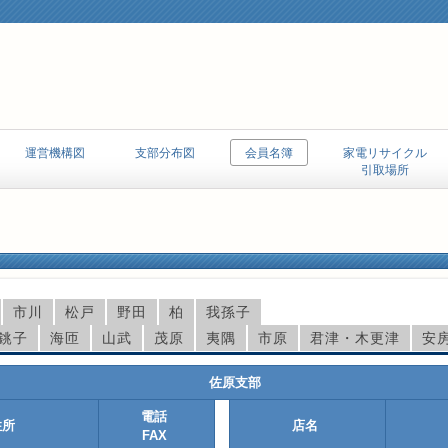
運営機構図
支部分布図
会員名簿
家電リサイクル
引取場所
市川
松戸
野田
柏
我孫子
銚子
海匝
山武
茂原
夷隅
市原
君津・木更津
安
佐原支部
電話
住所
店名
FAX