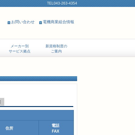
TEL043-263-4354
お問い合わせ
電機商業組合情報
メーカー別
新資格制度の
サービス拠点
ご案内
房
電話
住所
FAX